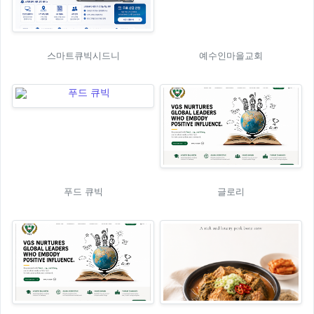
스마트큐빅시드니
예수인마을교회
푸드 큐빅
글로리