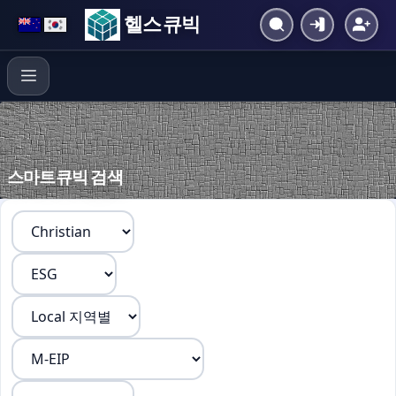
헬스 큐빅
스마트큐빅 검색